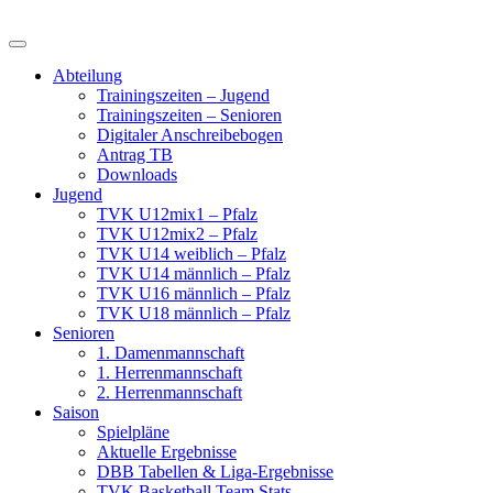
Skip
to
content
Abteilung
Trainingszeiten – Jugend
Trainingszeiten – Senioren
Digitaler Anschreibebogen
Antrag TB
Downloads
Jugend
TVK U12mix1 – Pfalz
TVK U12mix2 – Pfalz
TVK U14 weiblich – Pfalz
TVK U14 männlich – Pfalz
TVK U16 männlich – Pfalz
TVK U18 männlich – Pfalz
Senioren
1. Damenmannschaft
1. Herrenmannschaft
2. Herrenmannschaft
Saison
Spielpläne
Aktuelle Ergebnisse
DBB Tabellen & Liga-Ergebnisse
TVK Basketball Team Stats