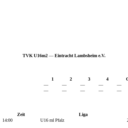
TVK U16m2
—
Eintracht Lambsheim e.V.
1
2
3
4
—
—
—
—
—
—
—
—
—
—
Zeit
Liga
14:00
U16 ml Pfalz