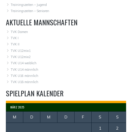
Trainingszeiten – Jugend
Trainingszeiten – Senioren
AKTUELLE MANNSCHAFTEN
TVK Damen
TVK I
TVK II
TVK U12mix1
TVK U12mix2
TVK U14 weiblich
TVK U14 männlich
TVK U16 männlich
TVK U18 männlich
SPIELPLAN KALENDER
MÄRZ 2025
M
D
M
D
F
S
S
1
2